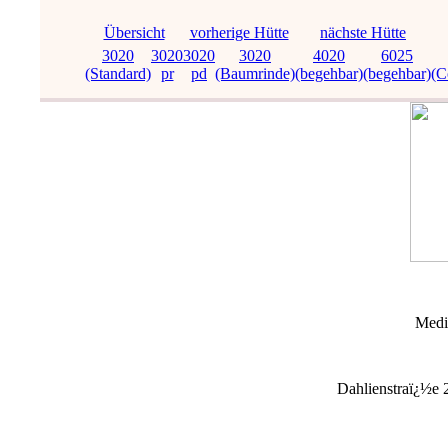
Übersicht
vorherige Hütte
nächste Hütte
3020
3020
3020
3020
4020
6025
(Standard)
pr
pd
(Baumrinde)
(begehbar)
(begehbar)
(C
Medi
Dahlienstraï¿½e 