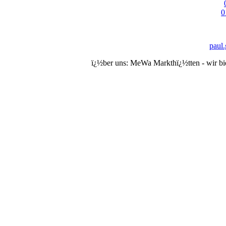
0
paul.
ï¿½ber uns:
MeWa Markthï¿½tten - wir biet