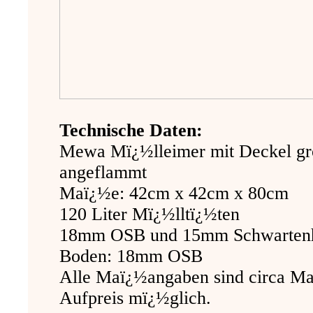
Technische Daten:
Mewa Mï¿½lleimer mit Deckel gr
angeflammt
Maï¿½e: 42cm x 42cm x 80cm
120 Liter Mï¿½lltï¿½ten
18mm OSB und 15mm Schwarten
Boden: 18mm OSB
Alle Maï¿½angaben sind circa Ma
Aufpreis mï¿½glich.